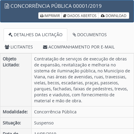
CONCORRÊNCIA PÚBLICA 00001/2019
IMPRIMIR
DADOS ABERTOS
DOWNLOAD
DETALHES DA LICITAÇÃO
DOCUMENTOS
LICITANTES
ACOMPANHAMENTO POR E-MAIL
Objeto
Contratação de serviços de execução de obras
Licitado:
de expansão, revitalização e melhoria no
sistema de iluminação pública, no Município de
Viana, nas áreas de avenidas, ruas, travessias,
vielas, becos, escadarias, praças, passeios,
parques, fachadas, faixas de pedestres, trevos,
pontes e viadutos, com fornecimento de
material e mão de obra.
Modalidade:
Concorrência Pública
Situação:
Suspenso
Data de
14/05/2019