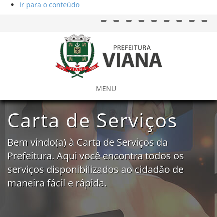
Ir para o conteúdo
Acessar página inicial do site
Ação para aumentar tamanho da fo
Acessar página sobre ac
Ação para diminuir tamanho d
Acessar página sob
Ação para aplicar auto 
Acessar págin
Acessar 
Aces
MENU
Carta de Serviços
Bem vindo(a) à Carta de Serviços da
Prefeitura. Aqui você encontra todos os
serviços disponibilizados ao cidadão de
maneira fácil e rápida.