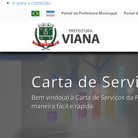
Ir para o conteúdo
Link
Link
Portal da Prefeitura Municipal
Portal 
externo
externo
para
para
Portal
Portal
Brasil
do
Governo
do
Estado
do
Espírito
Santo
Carta de Serv
Bem vindo(a) à Carta de Serviços da P
maneira fácil e rápida.