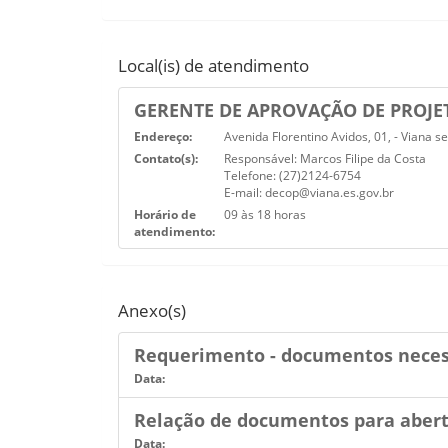
Local(is) de atendimento
GERENTE DE APROVAÇÃO DE PROJE
Endereço:
Avenida Florentino Avidos, 01, - Viana s
Contato(s):
Responsável: Marcos Filipe da Costa
Telefone: (27)2124-6754
E-mail: decop@viana.es.gov.br
Horário de
09 às 18 horas
atendimento:
Anexo(s)
Requerimento - documentos necess
Data:
Relação de documentos para abert
Data: