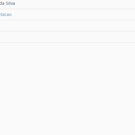
da Silva
itacao