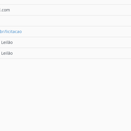
l.com
E
br/licitacao
Leilão
Leilão