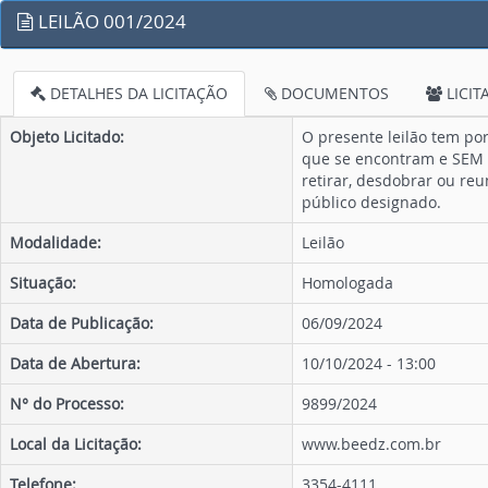
LEILÃO 001/2024
DETALHES DA LICITAÇÃO
DOCUMENTOS
LICIT
Objeto Licitado:
O presente leilão tem po
que se encontram e SEM G
retirar, desdobrar ou re
público designado.
Modalidade:
Leilão
Situação:
Homologada
Data de Publicação:
06/09/2024
Data de Abertura:
10/10/2024 - 13:00
N° do Processo:
9899/2024
Local da Licitação:
www.beedz.com.br
Telefone:
3354-4111