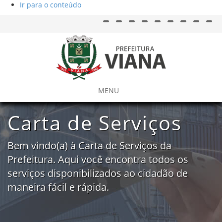
Ir para o conteúdo
Acessar página inicial do site
Ação para aumentar tamanho da fo
Acessar página sobre ac
Ação para diminuir tamanho d
Acessar página sob
Ação para aplicar auto 
Acessar págin
Acessar 
Aces
MENU
Carta de Serviços
Bem vindo(a) à Carta de Serviços da
Prefeitura. Aqui você encontra todos os
serviços disponibilizados ao cidadão de
maneira fácil e rápida.