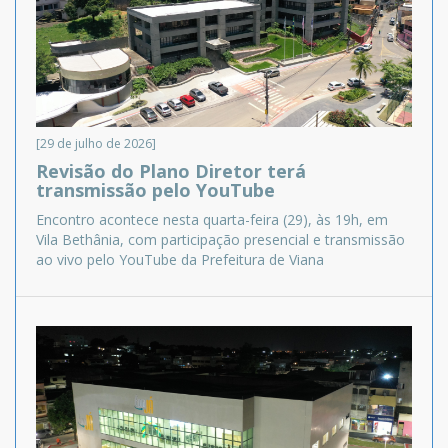
[29 de julho de 2026]
Revisão do Plano Diretor terá
transmissão pelo YouTube
Encontro acontece nesta quarta-feira (29), às 19h, em
Vila Bethânia, com participação presencial e transmissão
ao vivo pelo YouTube da Prefeitura de Viana