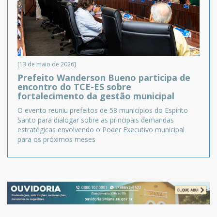
[13 de maio de 2026]
Prefeito Wanderson Bueno participa de
encontro do TCE-ES sobre
fortalecimento da gestão municipal
O evento reuniu prefeitos de 58 municípios do Espírito
Santo para dialogar sobre as principais demandas
estratégicas envolvendo o Poder Executivo municipal
para os próximos meses