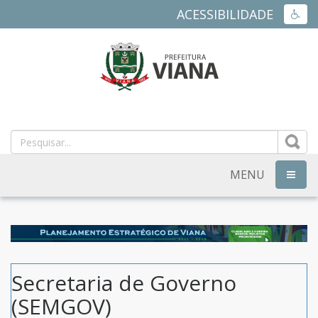
ACESSIBILIDADE
ACES
PREFEITURA
MUNICIPAL
DE
MENU
NAVEG
VIANA
-
ES
Secretaria de Governo
(SEMGOV)