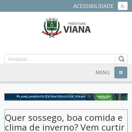
ACESSIBILIDADE
ACES
PREFEITURA
MUNICIPAL
DE
MENU
NAVEG
VIANA
-
ES
Quer sossego, boa comida e
clima de inverno? Vem curtir