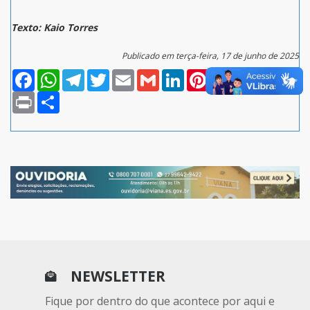
Texto: Kaio Torres
Publicado em terça-feira, 17 de junho de 2025
Facebook
WhatsApp
Telegram
Twitter
Email
Gmail
LinkedIn
Pinterest
Evernote
Messenger
Skype
Print
Compartilhar
NEWSLETTER
Fique por dentro do que acontece por aqui e