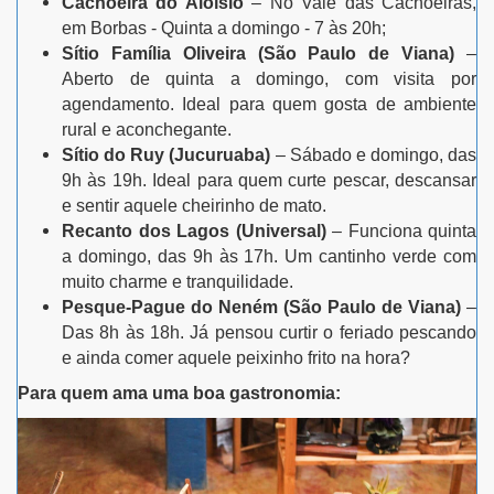
Cachoeira do Aloísio
– No Vale das Cachoeiras,
em Borbas - Quinta a domingo - 7 às 20h;
Sítio Família Oliveira (São Paulo de Viana)
–
Aberto de quinta a domingo, com visita por
agendamento. Ideal para quem gosta de ambiente
rural e aconchegante.
Sítio do Ruy (Jucuruaba)
– Sábado e domingo, das
9h às 19h. Ideal para quem curte pescar, descansar
e sentir aquele cheirinho de mato.
Recanto dos Lagos (Universal)
– Funciona quinta
a domingo, das 9h às 17h. Um cantinho verde com
muito charme e tranquilidade.
Pesque-Pague do Neném (São Paulo de Viana)
–
Das 8h às 18h. Já pensou curtir o feriado pescando
e ainda comer aquele peixinho frito na hora?
Para quem ama uma boa gastronomia: